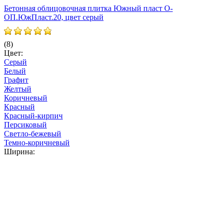
Бетонная облицовочная плитка Южный пласт О-
И
ОП.ЮжПласт.20, цвет серый
(8)
(
Цвет:
Ц
Серый
Белый
Графит
Желтый
Коричневый
Красный
Красный-кирпич
Персиковый
Светло-бежевый
Темно-коричневый
Ширина:
В