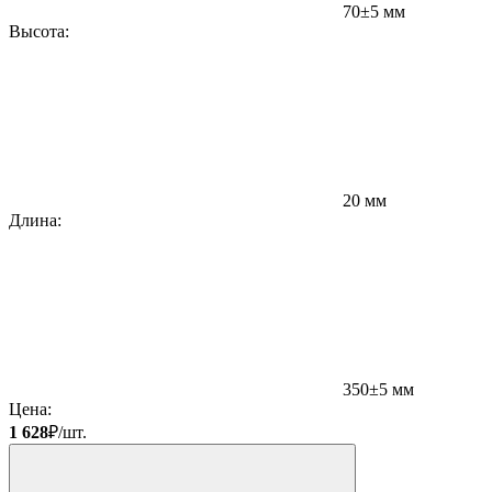
70±5 мм
Высота:
Д
20 мм
Длина:
Ц
2
350±5 мм
Цена:
1 628
₽/шт.