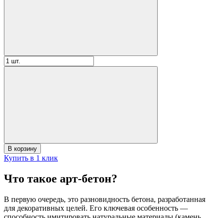
К
В корзину
Купить в 1 клик
Что такое арт-бетон?
В первую очередь, это разновидность бетона, разработанная
для декоративных целей. Его ключевая особенность —
способность имитировать натуральные материалы (камень,