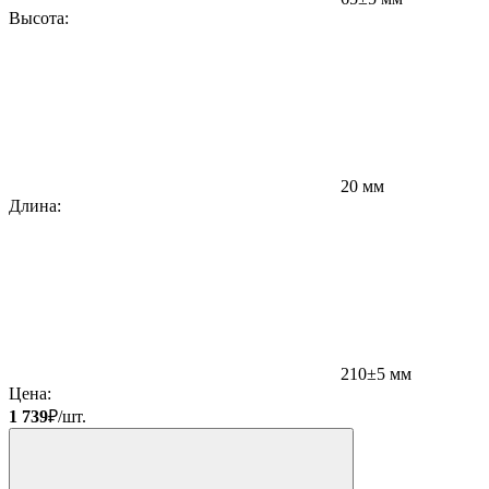
Высота:
Ц
1
20 мм
Длина:
210±5 мм
Цена:
1 739
₽/шт.