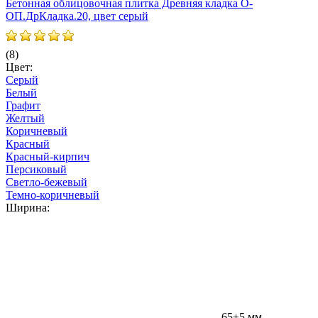
Бетонная облицовочная плитка Древняя кладка О-
ОП.ДрКладка.20, цвет серый
(8)
Цвет:
Серый
Белый
Графит
Желтый
В
Коричневый
Красный
Красный-кирпич
Персиковый
Светло-бежевый
Темно-коричневый
Ширина:
Д
65±5 мм