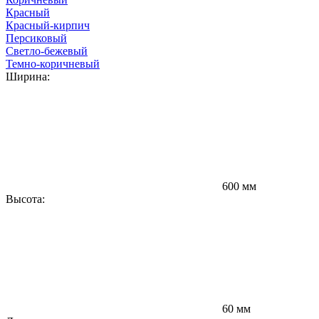
Красный
Красный-кирпич
Персиковый
Светло-бежевый
Темно-коричневый
Ширина:
Д
600 мм
Высота:
Ц
3
60 мм