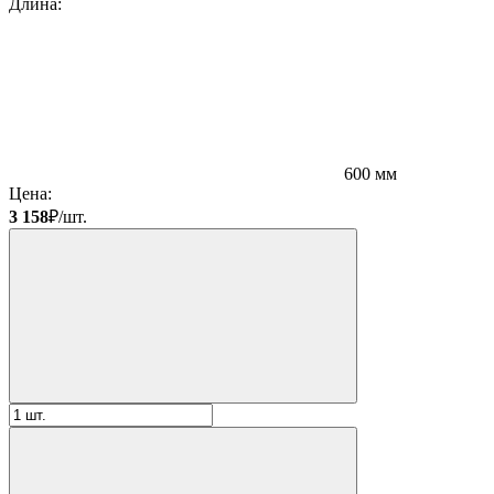
Длина:
600 мм
Цена:
3 158
₽/шт.
К