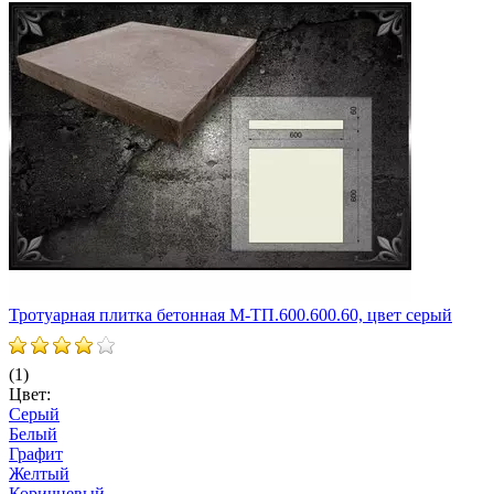
(
Ц
Тротуарная плитка бетонная М-ТП.600.600.60, цвет серый
(1)
Цвет:
Серый
Белый
Графит
Желтый
В
Коричневый