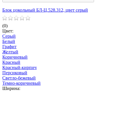
Блок цокольный БЛ-Ц.528.312, цвет серый
Б
(0)
(
Цвет:
Ц
Серый
Белый
Графит
Желтый
Коричневый
Красный
Красный-кирпич
Персиковый
Светло-бежевый
Темно-коричневый
Ширина: