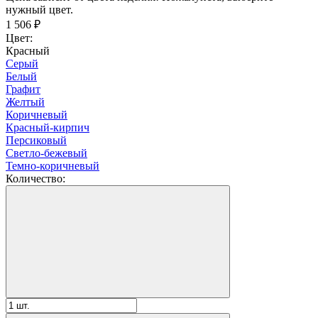
нужный цвет.
1 506
₽
Цвет:
Красный
Серый
Белый
Графит
Желтый
Коричневый
Красный-кирпич
Персиковый
Светло-бежевый
Темно-коричневый
Количество: