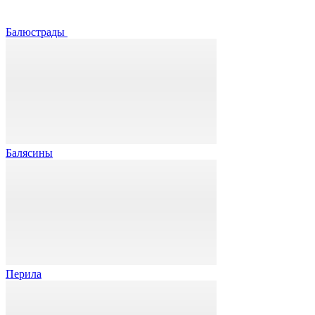
Балюстрады
Балясины
Перила