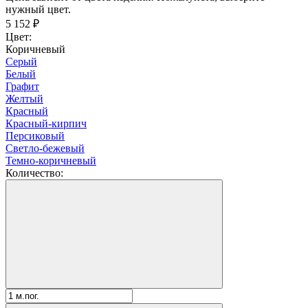
нужный цвет.
5 152
₽
Цвет:
Коричневый
Серый
Белый
Графит
Желтый
Красный
Красный-кирпич
Персиковый
Светло-бежевый
Темно-коричневый
Количество: