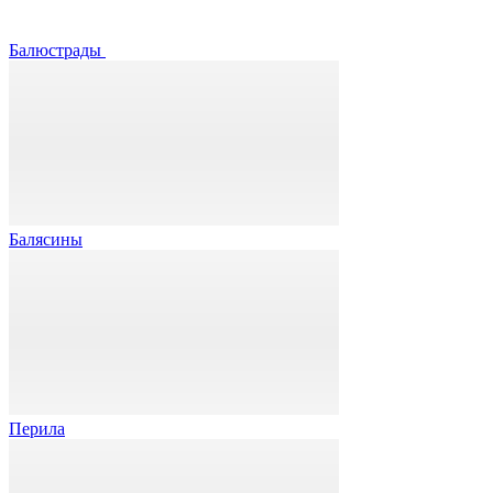
Балюстрады
Балясины
Перила