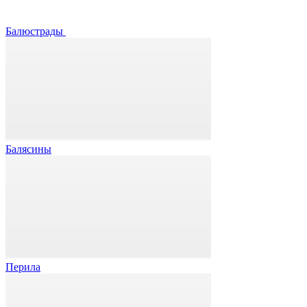
Балюстрады
Балясины
Перила