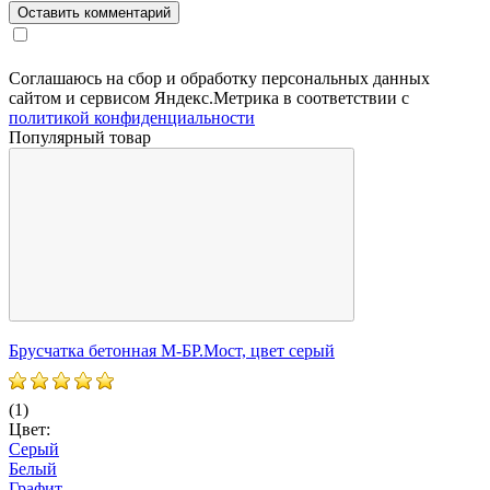
Соглашаюсь на сбор и обработку персональных данных
сайтом и сервисом Яндекс.Метрика в соответствии с
политикой конфиденциальности
Популярный товар
Б
Брусчатка бетонная М-БР.Мост, цвет серый
(
(1)
Ц
Цвет:
Серый
Белый
Графит