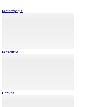
Балюстрады
Балясины
Перила