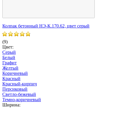
Колпак бетонный НЭ-К.170.62, цвет серый
К
(9)
(
Цвет:
Ц
Серый
Белый
Графит
Желтый
Коричневый
Красный
Красный-кирпич
Персиковый
Светло-бежевый
Темно-коричневый
Ширина: