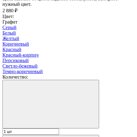
нужный цвет.
2 880
₽
Цвет:
Графит
Серый
Белый
Желтый
Коричневый
Красный
Красный-кирпич
Персиковый
Светло-бежевый
Темно-коричневый
Количество: