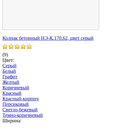
Колпак бетонный НЭ-К.170.62, цвет серый
К
(9)
(
Цвет:
Ц
Серый
Белый
Графит
Желтый
Коричневый
Красный
Красный-кирпич
Персиковый
Светло-бежевый
Темно-коричневый
Ширина: