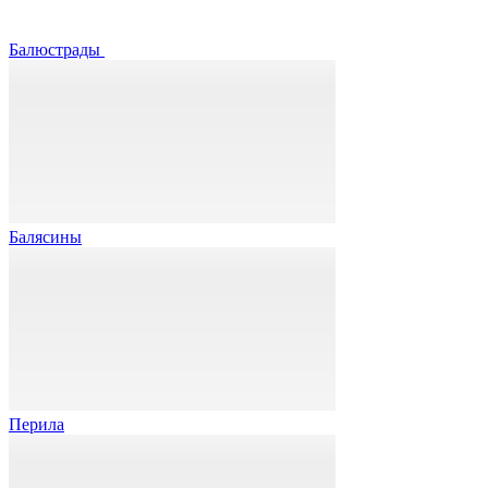
Балюстрады
Балясины
Перила