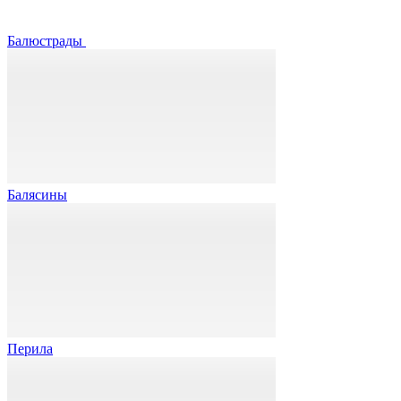
Балюстрады
Балясины
Перила