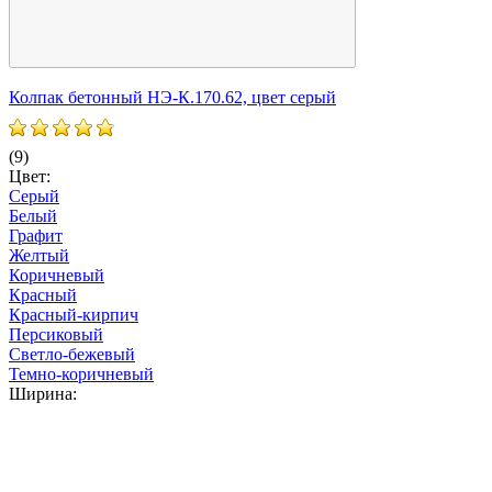
Колпак бетонный НЭ-К.170.62, цвет серый
К
(9)
(
Цвет:
Ц
Серый
Белый
Графит
Желтый
Коричневый
Красный
Красный-кирпич
Персиковый
Светло-бежевый
Темно-коричневый
Ширина: