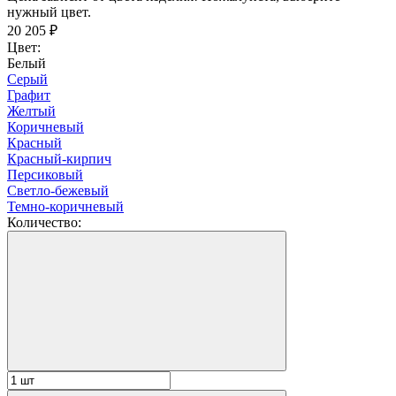
нужный цвет.
20 205
₽
Цвет:
Белый
Серый
Графит
Желтый
Коричневый
Красный
Красный-кирпич
Персиковый
Светло-бежевый
Темно-коричневый
Количество: