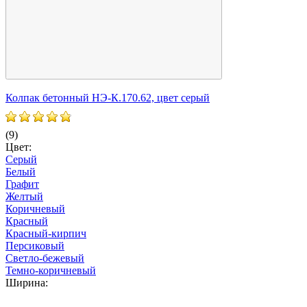
Колпак бетонный НЭ-К.170.62, цвет серый
К
(9)
(
Цвет:
Ц
Серый
Белый
Графит
Желтый
Коричневый
Красный
Красный-кирпич
Персиковый
Светло-бежевый
Темно-коричневый
Ширина: