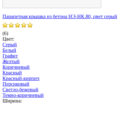
Парапетная крышка из бетона НЭ-НК.80, цвет серый
П
(6)
(
Цвет:
Ц
Серый
Белый
Графит
Желтый
Коричневый
Красный
Красный-кирпич
Персиковый
Светло-бежевый
Темно-коричневый
Ширина: