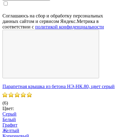
Соглашаюсь на сбор и обработку персональных
данных сайтом и сервисом Яндекс.Метрика в
соответствии с
политикой конфиденциальности
Парапетная крышка из бетона НЭ-НК.80, цвет серый
П
(6)
(
Цвет:
Ц
Серый
Белый
Графит
Желтый
Коричневый