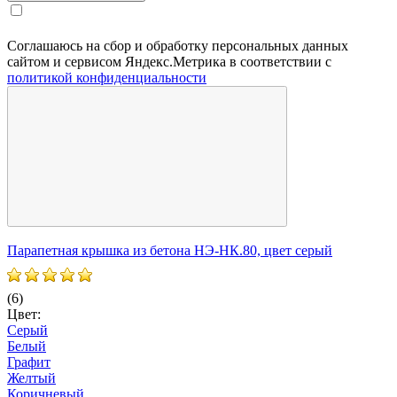
Соглашаюсь на сбор и обработку персональных данных
сайтом и сервисом Яндекс.Метрика в соответствии с
политикой конфиденциальности
Парапетная крышка из бетона НЭ-НК.80, цвет серый
П
(6)
(
Цвет:
Ц
Серый
Белый
Графит
Желтый
Коричневый