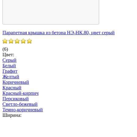
Парапетная крышка из бетона НЭ-НК.80, цвет серый
П
(6)
(
Цвет:
Ц
Серый
Белый
Графит
Желтый
Коричневый
Красный
Красный-кирпич
Персиковый
Светло-бежевый
Темно-коричневый
Ширина: