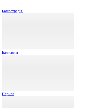
Балюстрады
Балясины
Перила