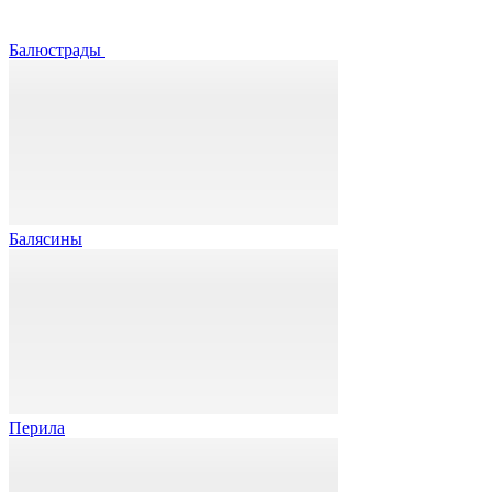
Балюстрады
Балясины
Перила