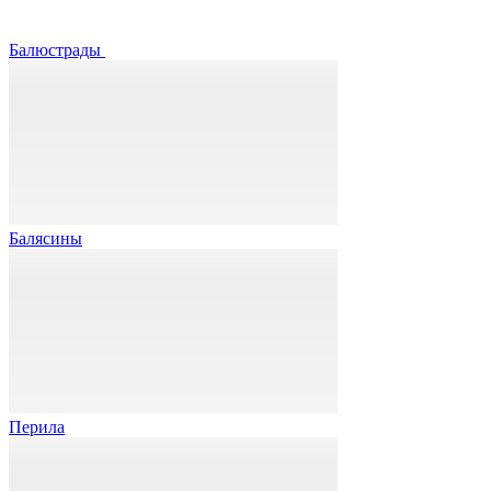
Балюстрады
Балясины
Перила