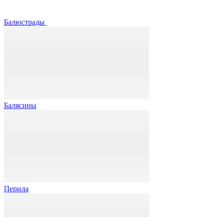
Балюстрады
Балясины
Перила