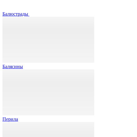
Балюстрады
Балясины
Перила