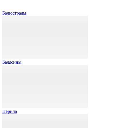
Балюстрады
Балясины
Перила