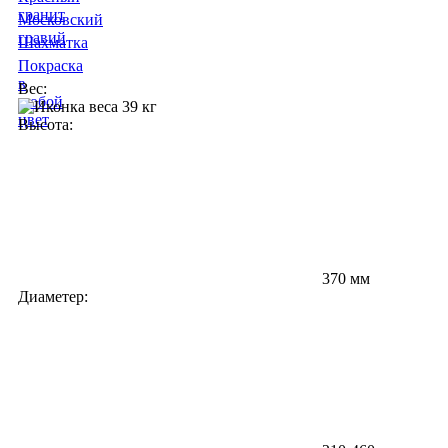
гранит
Московский
гравий
Шахматка
Покраска
в
Вес:
любой
39 кг
цвет
Высота:
370 мм
Диаметер: