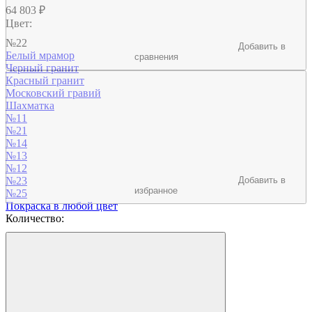
64 803
₽
Цвет:
№22
Добавить в
Белый мрамор
сравнения
Черный гранит
Красный гранит
Московский гравий
Шахматка
№11
№21
№14
№13
№12
№23
Добавить в
избранное
№25
Покраска в любой цвет
Количество: