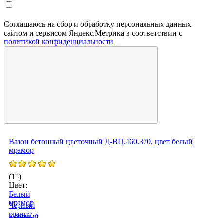
Соглашаюсь на сбор и обработку персональных данных
сайтом и сервисом Яндекс.Метрика в соответствии с
политикой конфиденциальности
Вазон бетонный цветочный Д-ВЦ.460.370, цвет белый
мрамор
(15)
Цвет:
Белый
мрамор
Черный
гранит
Красный