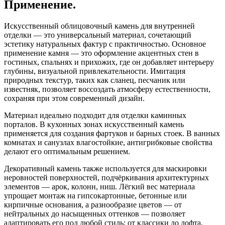
Применение.
Искусственный облицовочный камень для внутренней
отделки — это универсальный материал, сочетающий
эстетику натуральных фактур с практичностью. Основное
применение камня — это оформление акцентных стен в
гостиных, спальнях и прихожих, где он добавляет интерьеру
глубины, визуальной привлекательности. Имитация
природных текстур, таких как сланец, песчаник или
известняк, позволяет воссоздать атмосферу естественности,
сохраняя при этом современный дизайн.
Материал идеально подходит для отделки каминных
порталов. В кухонных зонах искусственный камень
применяется для создания фартуков и барных стоек. В ванных
комнатах и санузлах влагостойкие, антигрибковые свойства
делают его оптимальным решением.
Декоративный камень также используется для маскировки
неровностей поверхностей, подчёркивания архитектурных
элементов — арок, колонн, ниш. Лёгкий вес материала
упрощает монтаж на гипсокартонные, бетонные или
кирпичные основания, а разнообразие цветов — от
нейтральных до насыщенных оттенков — позволяет
адаптировать его под любой стиль: от классики до лофта.