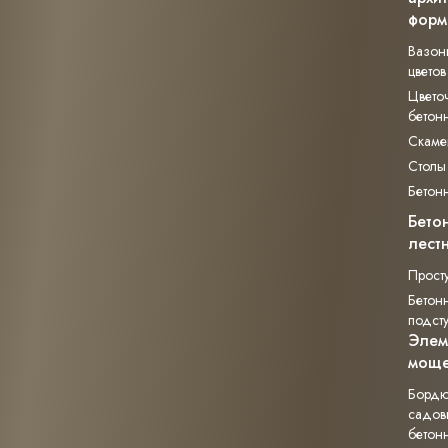
форм
Вазон
цветов
Цвето
бетон
Скаме
Столы
Бетон
Бето
лест
Прост
Бетон
подст
Элем
моще
Борд
садов
бетон