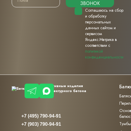
ЗВОНОК
Соглашаюсь на сбор
и обработку
персональных
данных сайтом и
сервисом
Яндекс.Метрика в
соответствии с
политикой
конфиденциальности
Декоративные изделия
Балю
из архитектурного бетона
Баляс
Перил
Основ
+7 (495) 790-94-91
балюс
Тумбы
+7 (903) 790-94-91