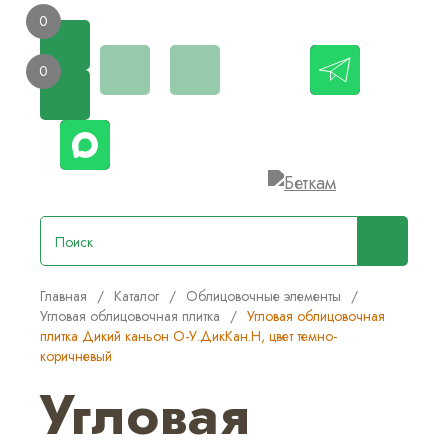
0
0
Главная
/
Каталог
/
Облицовочные элементы
/
Угловая облицовочная плитка
/
Угловая облицовочная
плитка Дикий каньон О-У.ДикКан.Н, цвет темно-
коричневый
Угловая