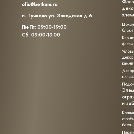
Фас
ofis@betkam.ru
деко
элем
п. Тучково ул. Заводская д.6
Цокол
Пн-Пт: 09:00-19:00
блоки
Сб: 09:00-13:00
Карни
фасад
Углов
декор
камни
Декор
налич
Подок
Элем
огра
и за
Колпа
столб
бетон
Парап