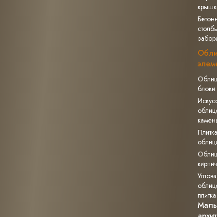
крышк
Бетон
столб
забор
Обли
элем
Облиц
блоки
Искус
облиц
камен
Плитк
облиц
Облиц
кирпи
Углова
облиц
плитка
Мал
архи