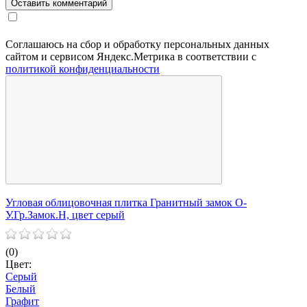
Соглашаюсь на сбор и обработку персональных данных
сайтом и сервисом Яндекс.Метрика в соответствии с
политикой конфиденциальности
Угловая облицовочная плитка Гранитный замок О-
У
У.Гр.Замок.Н, цвет серый
У
(0)
(
Цвет:
Ц
Серый
Белый
Графит