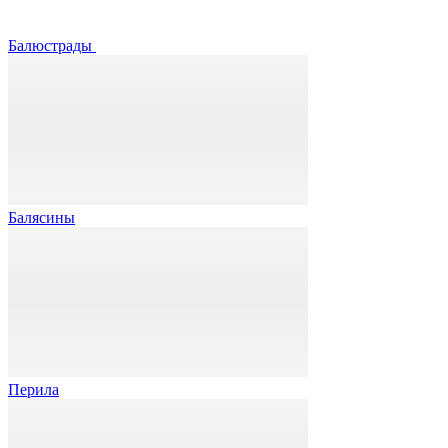
Балюстрады
Балясины
Перила