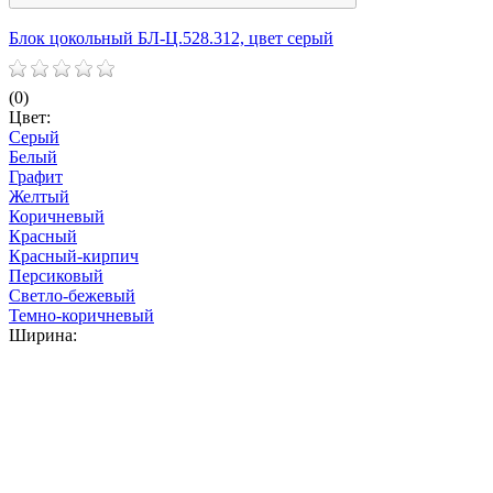
Блок цокольный БЛ-Ц.528.312, цвет серый
Б
(0)
(
Цвет:
Ц
Серый
Белый
Графит
Желтый
Коричневый
Красный
Красный-кирпич
Персиковый
Светло-бежевый
Темно-коричневый
Ширина: