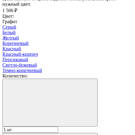
нужный цвет.
1 506
₽
Цвет:
Графит
Серый
Белый
Желтый
Коричневый
Красный
Красный-кирпич
Персиковый
Светло-бежевый
Темно-коричневый
Количество: