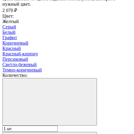
нужный цвет.
2 070
₽
Цвет:
Желтый
Серый
Белый
Графит
Коричневый
Красный
Красный-кирпич
Персиковый
Светло-бежевый
Темно-коричневый
Количество: