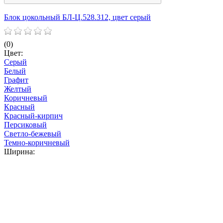
Блок цокольный БЛ-Ц.528.312, цвет серый
Б
(0)
(
Цвет:
Ц
Серый
Белый
Графит
Желтый
Коричневый
Красный
Красный-кирпич
Персиковый
Светло-бежевый
Темно-коричневый
Ширина: