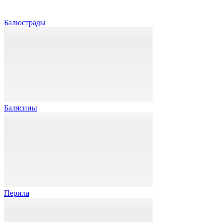
Балюстрады
Балясины
Перила