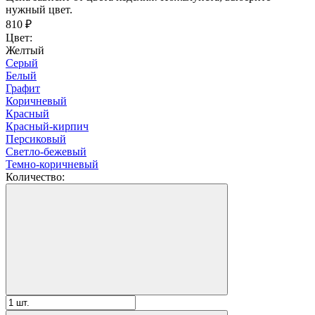
нужный цвет.
810
₽
Цвет:
Желтый
Серый
Белый
Графит
Коричневый
Красный
Красный-кирпич
Персиковый
Светло-бежевый
Темно-коричневый
Количество: