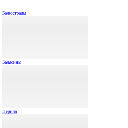
Балюстрады
Балясины
Перила