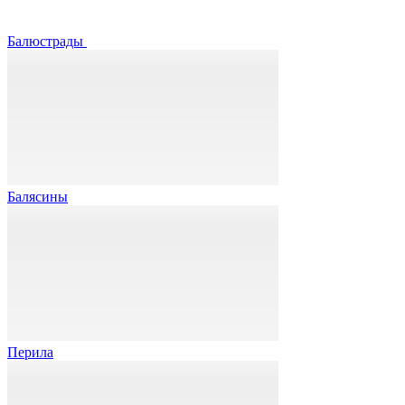
Балюстрады
Балясины
Перила