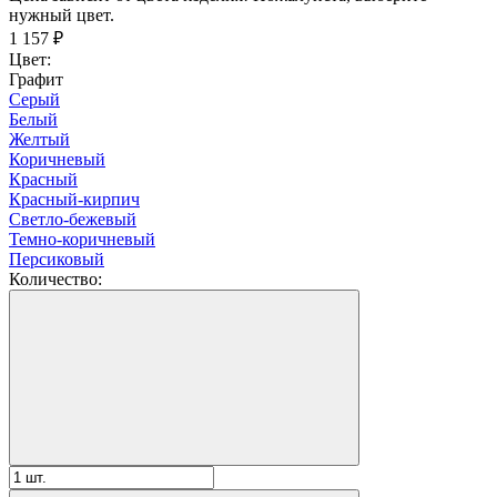
нужный цвет.
1 157
₽
Цвет:
Графит
Серый
Белый
Желтый
Коричневый
Красный
Красный-кирпич
Светло-бежевый
Темно-коричневый
Персиковый
Количество: