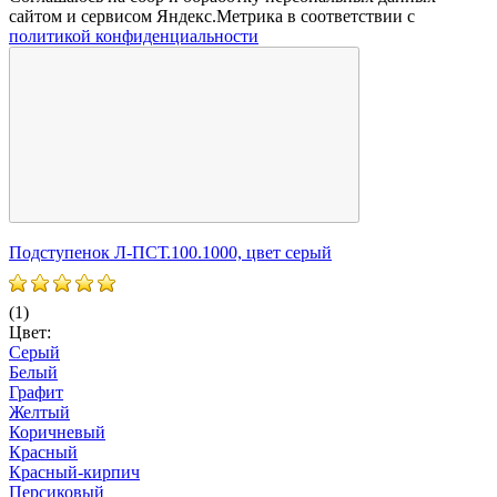
сайтом и сервисом Яндекс.Метрика в соответствии с
политикой конфиденциальности
Подступенок Л-ПСТ.100.1000, цвет серый
П
(1)
(
Цвет:
Ц
Серый
Белый
Графит
Желтый
Коричневый
Красный
Красный-кирпич
Персиковый