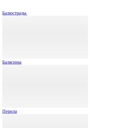
Балюстрады
Балясины
Перила