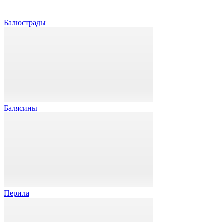
Балюстрады
Балясины
Перила