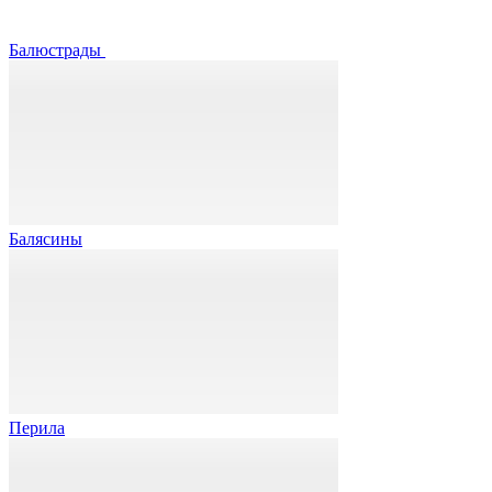
Балюстрады
Балясины
Перила