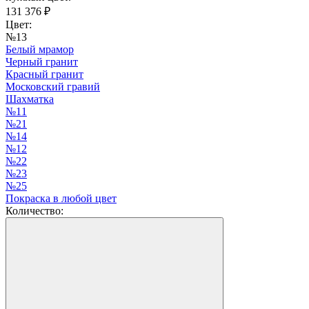
131 376
₽
Цвет:
№13
Белый мрамор
Черный гранит
Красный гранит
Московский гравий
Шахматка
№11
№21
№14
№12
№22
№23
№25
Покраска в любой цвет
Количество: