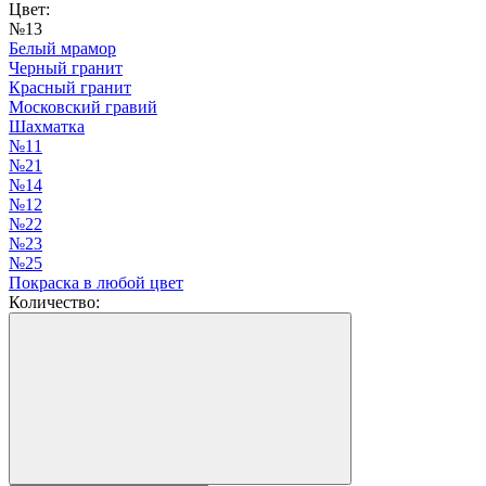
Цвет:
№13
Белый мрамор
Черный гранит
Красный гранит
Московский гравий
Шахматка
№11
№21
№14
№12
№22
№23
№25
Покраска в любой цвет
Количество: