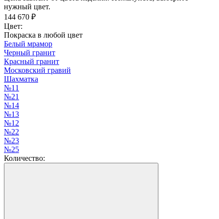
нужный цвет.
144 670
₽
Цвет:
Покраска в любой цвет
Белый мрамор
Черный гранит
Красный гранит
Московский гравий
Шахматка
№11
№21
№14
№13
№12
№22
№23
№25
Количество: