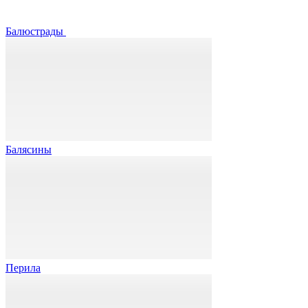
Балюстрады
Балясины
Перила