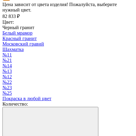
Цена зависит от цвета изделия! Пожалуйста, выберите
нужный цвет.
82 833
₽
Цвет:
Черный гранит
Белый мрамор
Красный гранит
Московский гравий
Шахматка
№11
№21
№14
№13
№12
№22
№23
№25
Покраска в любой цвет
Количество: